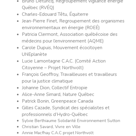
Bruno Detuncq, Regroupement vigilance énergie
Québec (RVÉQ)
Charles-Edouard Têtu, Équiterre
Jean-Pierre Finet, Regroupement des organismes
environnementaux en énergie (ROEÉ)
Patricia Clermont, Association québécoise des
médecins pour l’environnement (AQME)
Carole Dupuis, Mouvement écocitoyen
UNEplanète
Lucie Lamontagne C.A.C. (Comité Action
Citoyenne – Projet Northvolt)
François Geoffroy, Travailleuses et travailleurs
pour la justice climatique
Johanne Dion, Collectif Entropie
Alice-Anne Simard, Nature Québec
Patrick Bonin, Greenpeace Canada
Gilles Cazade, Syndicat des spécialistes et
professionnels d’Hydro-Québec
Sylvie Berthiaume Solidarité Environnement Sutton
Christian Savard, Vivre en Ville
Annie Macfhay C.A.C projet Northvolt