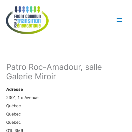
Aller
Men
au
princ
contenu
Patro Roc-Amadour, salle
Galerie Miroir
Adresse
2301, 1re Avenue
Québec
Québec
Québec
G1L 3M9