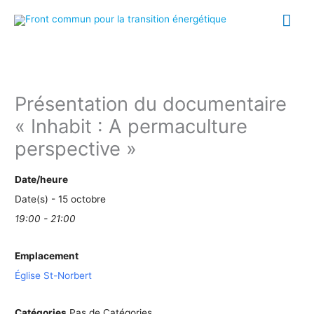
Aller
Me
au
prin
contenu
Présentation du documentaire
« Inhabit : A permaculture
perspective »
Date/heure
Date(s) - 15 octobre
19:00 - 21:00
Emplacement
Église St-Norbert
Catégories
Pas de Catégories