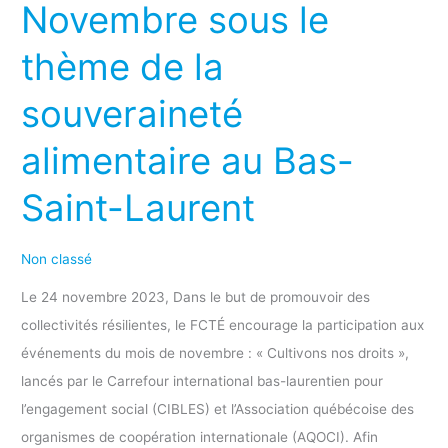
Novembre sous le
Novembre
sous
thème de la
le
thème
souveraineté
de
alimentaire au Bas-
la
souveraineté
Saint-Laurent
alimentaire
au
Non classé
Bas-
Saint-
Le 24 novembre 2023, Dans le but de promouvoir des
Laurent
collectivités résilientes, le FCTÉ encourage la participation aux
événements du mois de novembre : « Cultivons nos droits »,
lancés par le Carrefour international bas-laurentien pour
l’engagement social (CIBLES) et l’Association québécoise des
organismes de coopération internationale (AQOCI). Afin