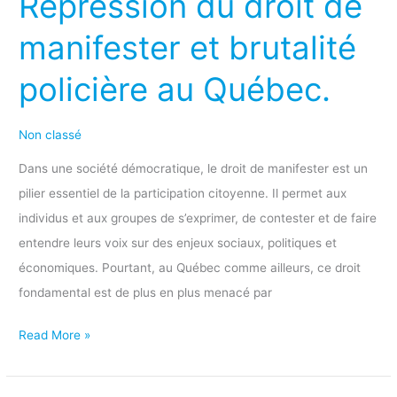
Répression du droit de
droit
de
manifester et brutalité
manifester
policière au Québec.
et
brutalité
policière
Non classé
au
Dans une société démocratique, le droit de manifester est un
Québec.
pilier essentiel de la participation citoyenne. Il permet aux
individus et aux groupes de s’exprimer, de contester et de faire
entendre leurs voix sur des enjeux sociaux, politiques et
économiques. Pourtant, au Québec comme ailleurs, ce droit
fondamental est de plus en plus menacé par
Read More »