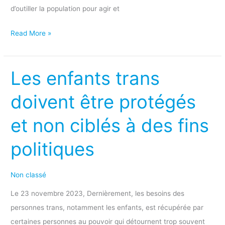
d’outiller la population pour agir et
Read More »
Les enfants trans
Les
enfants
doivent être protégés
trans
doivent
et non ciblés à des fins
être
politiques
protégés
et
non
Non classé
ciblés
Le 23 novembre 2023, Dernièrement, les besoins des
à
personnes trans, notamment les enfants, est récupérée par
des
certaines personnes au pouvoir qui détournent trop souvent