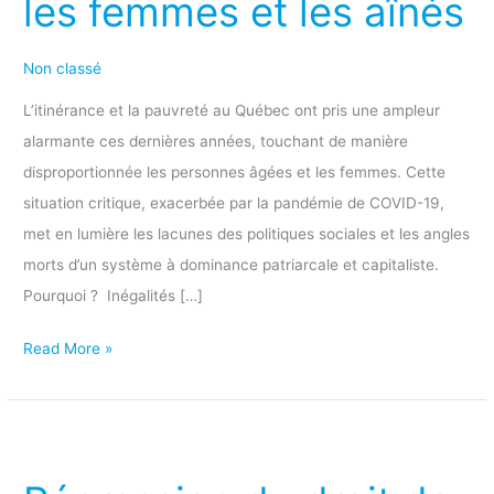
les femmes et les aînés
une
crise
Non classé
invisible
pour
L’itinérance et la pauvreté au Québec ont pris une ampleur
les
alarmante ces dernières années, touchant de manière
femmes
disproportionnée les personnes âgées et les femmes. Cette
et
situation critique, exacerbée par la pandémie de COVID-19,
les
met en lumière les lacunes des politiques sociales et les angles
aînés
morts d’un système à dominance patriarcale et capitaliste.
Pourquoi ? Inégalités […]
Read More »
Répression
du