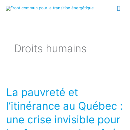
Aller
Me
au
prin
contenu
Droits humains
La
pauvreté
La pauvreté et
et
l’itinérance
l’itinérance au Québec :
au
une crise invisible pour
Québec
: