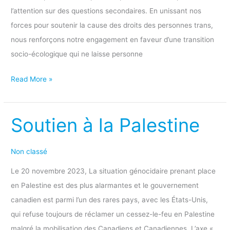
fins
l’attention sur des questions secondaires. En unissant nos
politiques
forces pour soutenir la cause des droits des personnes trans,
nous renforçons notre engagement en faveur d’une transition
socio-écologique qui ne laisse personne
Read More »
Soutien à la Palestine
Soutien
à
la
Non classé
Palestine
Le 20 novembre 2023, La situation génocidaire prenant place
en Palestine est des plus alarmantes et le gouvernement
canadien est parmi l’un des rares pays, avec les États-Unis,
qui refuse toujours de réclamer un cessez-le-feu en Palestine
malgré la mobilisation des Canadiens et Canadiennes. L’axe «