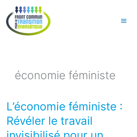
Aller
Men
au
princ
contenu
économie féministe
L’économie féministe :
L’économie
féministe
Révéler le travail
:
Révéler
invisibilisé pour un