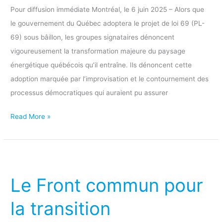
démocratie
Pour diffusion immédiate Montréal, le 6 juin 2025 – Alors que
du
le gouvernement du Québec adoptera le projet de loi 69 (PL-
début
69) sous bâillon, les groupes signataires dénoncent
à
vigoureusement la transformation majeure du paysage
la
énergétique québécois qu’il entraîne. Ils dénoncent cette
fin
adoption marquée par l’improvisation et le contournement des
processus démocratiques qui auraient pu assurer
Read More »
Le
Front
Le Front commun pour
commun
pour
la transition
la