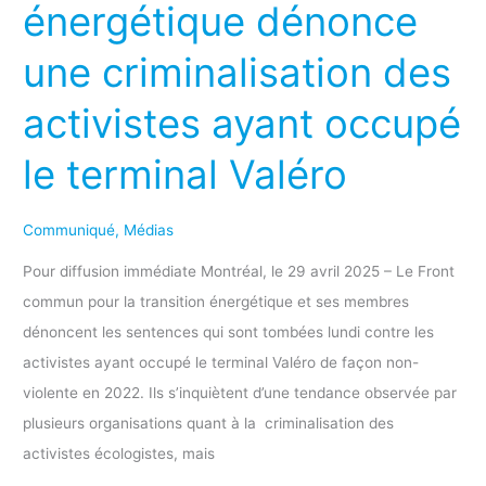
énergétique dénonce
transition
énergétique
une criminalisation des
dénonce
une
activistes ayant occupé
criminalisation
le terminal Valéro
des
activistes
ayant
Communiqué
,
Médias
occupé
Pour diffusion immédiate Montréal, le 29 avril 2025 – Le Front
le
commun pour la transition énergétique et ses membres
terminal
dénoncent les sentences qui sont tombées lundi contre les
Valéro
activistes ayant occupé le terminal Valéro de façon non-
violente en 2022. Ils s’inquiètent d’une tendance observée par
plusieurs organisations quant à la criminalisation des
activistes écologistes, mais