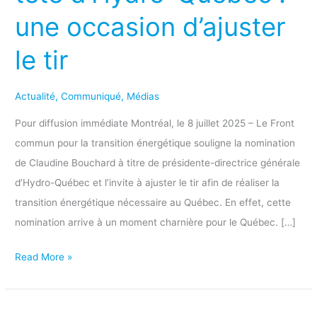
une occasion d’ajuster
d’Hydro-
Québec
le tir
:
une
Actualité
,
Communiqué
,
Médias
occasion
d’ajuster
Pour diffusion immédiate Montréal, le 8 juillet 2025 – Le Front
le
commun pour la transition énergétique souligne la nomination
tir
de Claudine Bouchard à titre de présidente-directrice générale
d’Hydro-Québec et l’invite à ajuster le tir afin de réaliser la
transition énergétique nécessaire au Québec. En effet, cette
nomination arrive à un moment charnière pour le Québec. […]
Read More »
Projet