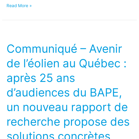
Read More »
Communiqué
–
Communiqué – Avenir
Avenir
de
de l’éolien au Québec :
l’éolien
après 25 ans
au
Québec
d’audiences du BAPE,
:
après
un nouveau rapport de
25
recherche propose des
ans
d’audiences
solutions concrètes
du