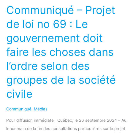
–
Communiqué – Projet
Projet
de
de loi no 69 : Le
loi
gouvernement doit
no
69
faire les choses dans
:
Le
l’ordre selon des
gouvernement
groupes de la société
doit
faire
civile
les
choses
Communiqué
,
Médias
dans
l’ordre
Pour diffusion immédiate Québec, le 26 septembre 2024 – Au
selon
lendemain de la fin des consultations particulières sur le projet