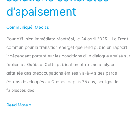
BAPE,
d’apaisement
un
nouveau
Communiqué
,
Médias
rapport
de
Pour diffusion immédiate Montréal, le 24 avril 2025 – Le Front
recherche
commun pour la transition énergétique rend public un rapport
propose
indépendant portant sur les conditions d’un dialogue apaisé sur
des
l’éolien au Québec. Cette publication offre une analyse
solutions
détaillée des préoccupations émises vis-à-vis des parcs
concrètes
éoliens développés au Québec depuis 25 ans, souligne les
d’apaisement
faiblesses des
Read More »
Communiqué