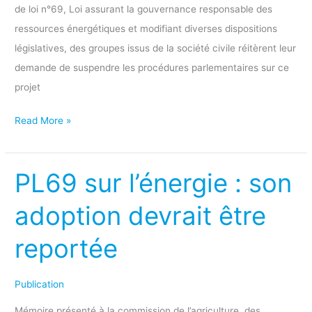
des
de loi n°69, Loi assurant la gouvernance responsable des
groupes
ressources énergétiques et modifiant diverses dispositions
de
législatives, des groupes issus de la société civile réitèrent leur
la
demande de suspendre les procédures parlementaires sur ce
société
projet
civile
Read More »
PL69 sur l’énergie : son
PL69
sur
adoption devrait être
l’énergie
:
reportée
son
adoption
Publication
devrait
Mémoire présenté à la commission de l’agriculture, des