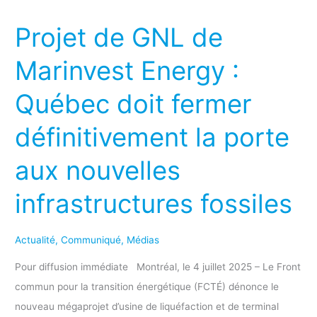
de
Projet de GNL de
GNL
de
Marinvest Energy :
Marinvest
Québec doit fermer
Energy :
Québec
définitivement la porte
doit
fermer
aux nouvelles
définitivement
infrastructures fossiles
la
porte
aux
Actualité
,
Communiqué
,
Médias
nouvelles
Pour diffusion immédiate Montréal, le 4 juillet 2025 – Le Front
infrastructures
commun pour la transition énergétique (FCTÉ) dénonce le
fossiles
nouveau mégaprojet d’usine de liquéfaction et de terminal