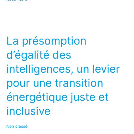
La
présomption
La présomption
d’égalité
des
d’égalité des
intelligences,
intelligences, un levier
un
levier
pour une transition
pour
une
énergétique juste et
transition
inclusive
énergétique
juste
et
Non classé
inclusive