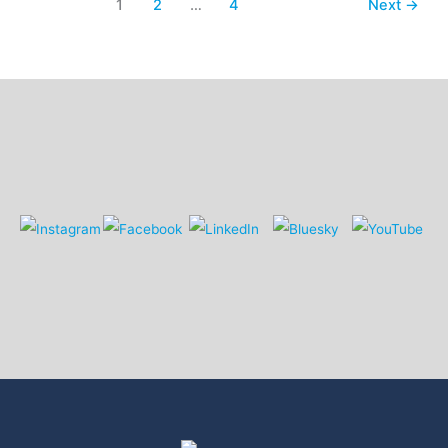
1
2
…
4
Next
→