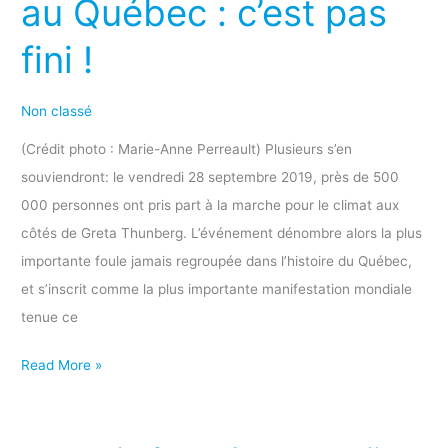
au Québec : c’est pas
sociales
au
fini !
Québec
:
Non classé
c’est
pas
(Crédit photo : Marie-Anne Perreault) Plusieurs s’en
fini
souviendront: le vendredi 28 septembre 2019, près de 500
!
000 personnes ont pris part à la marche pour le climat aux
côtés de Greta Thunberg. L’événement dénombre alors la plus
importante foule jamais regroupée dans l’histoire du Québec,
et s’inscrit comme la plus importante manifestation mondiale
tenue ce
Read More »