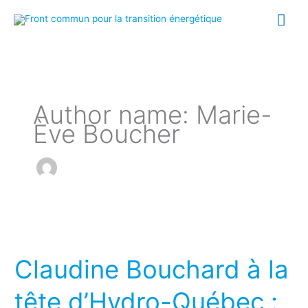
Aller
Me
au
prin
contenu
Author name: Marie-
Ève Boucher
Claudine
Bouchard
Claudine Bouchard à la
à
la
tête d’Hydro-Québec :
tête