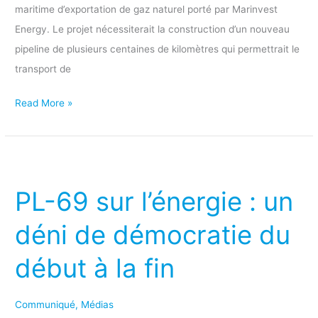
maritime d’exportation de gaz naturel porté par Marinvest
Energy. Le projet nécessiterait la construction d’un nouveau
pipeline de plusieurs centaines de kilomètres qui permettrait le
transport de
Read More »
PL-
69
PL-69 sur l’énergie : un
sur
l’énergie
déni de démocratie du
:
début à la fin
un
déni
de
Communiqué
,
Médias