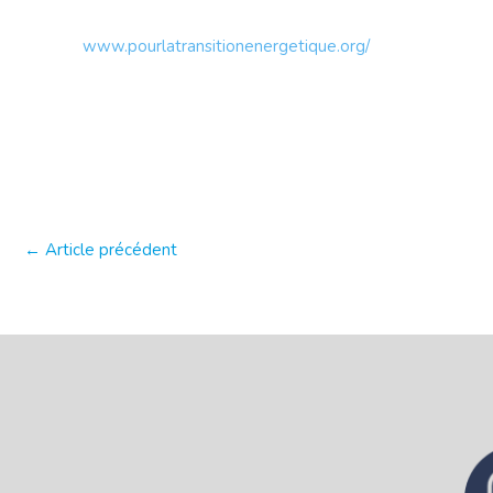
www.pourlatransitionenergetique.org/
←
Article précédent