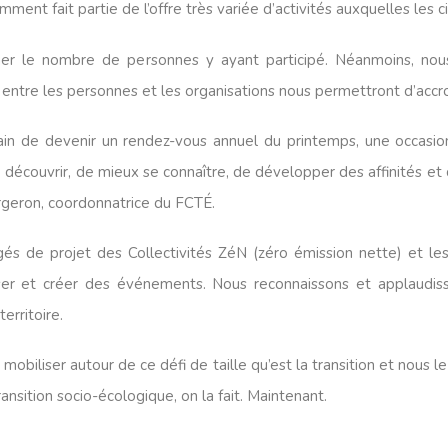
ent fait partie de l’offre très variée d’activités auxquelles les c
stimer le nombre de personnes y ayant participé. Néanmoins, no
s entre les personnes et les organisations nous permettront d’accro
train de devenir un rendez-vous annuel du printemps, une occasi
 se découvrir, de mieux se connaître, de développer des affinités et
ergeron, coordonnatrice du FCTÉ.
s de projet des Collectivités ZéN (zéro émission nette) et les 
ser et créer des événements. Nous reconnaissons et applaudisson
territoire.
obiliser autour de ce défi de taille qu’est la transition et nous le 
ansition socio-écologique, on la fait. Maintenant.