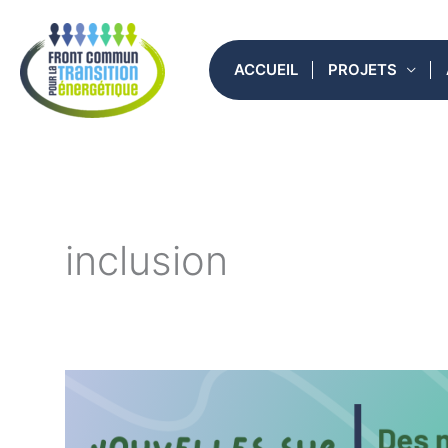
Aller
au
ACCUEIL
PROJETS
contenu
inclusion
Des
nouvelles
des