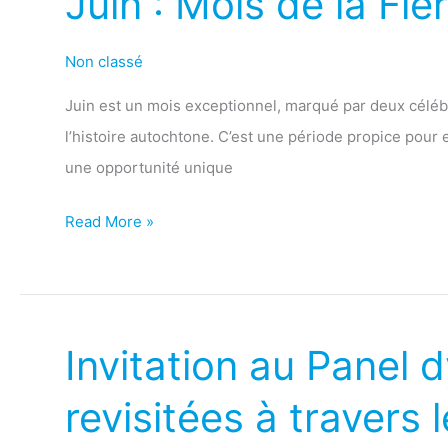
Juin : Mois de la Fi
:
Mois
Non classé
de
Juin est un mois exceptionnel, marqué par deux célébrat
la
l’histoire autochtone. C’est une période propice pour
Fierté
une opportunité unique
LGBTQIA2S+
et
Read More »
de
l’Histoire
autochtone
Invitation au Panel d
Invitation
au
revisitées à travers l
Panel
dynamique