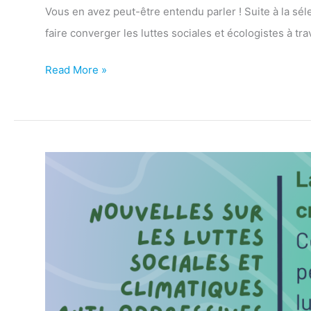
Vous en avez peut-être entendu parler ! Suite à la sél
faire converger les luttes sociales et écologistes à t
Read More »
La
pauvreté
et
l’itinérance
au
Québec
: