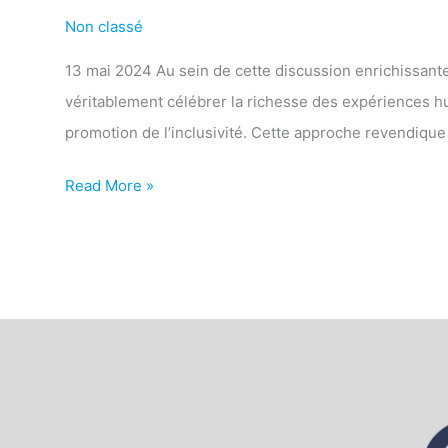
Non classé
«
L’inclusion
13 mai 2024 Au sein de cette discussion enrichissante,
et
véritablement célébrer la richesse des expériences hu
la
promotion de l’inclusivité. Cette approche revendique
diversité
revisitées
Read More »
à
travers
le
storytelling
».