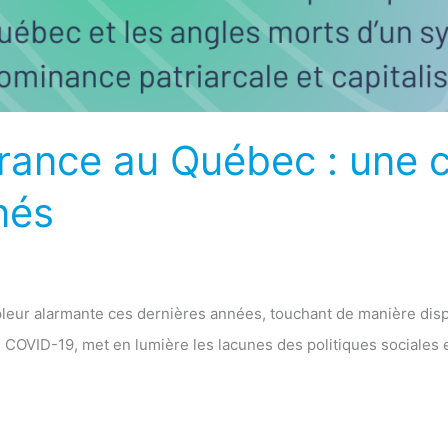
érance au Québec : une c
nés
mpleur alarmante ces dernières années, touchant de manière di
e COVID-19, met en lumière les lacunes des politiques sociales