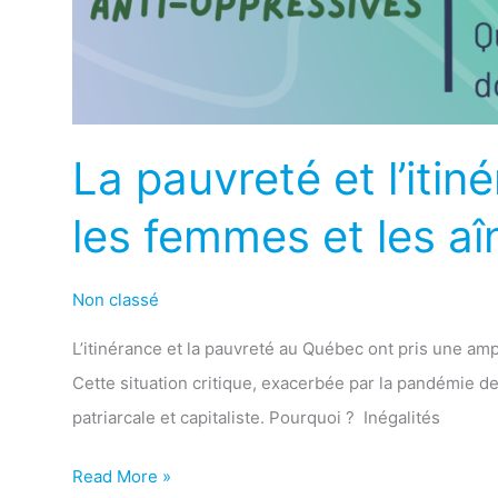
une
crise
invisible
pour
les
La pauvreté et l’itin
femmes
et
les femmes et les aî
les
aînés
Non classé
L’itinérance et la pauvreté au Québec ont pris une a
Cette situation critique, exacerbée par la pandémie d
patriarcale et capitaliste. Pourquoi ? Inégalités
Read More »