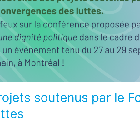
rojets soutenus par le F
ttes